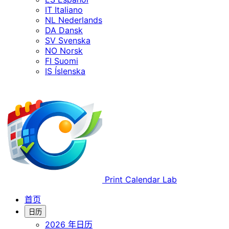
IT
Italiano
NL
Nederlands
DA
Dansk
SV
Svenska
NO
Norsk
FI
Suomi
IS
Íslenska
Print Calendar Lab
首页
日历
2026 年日历