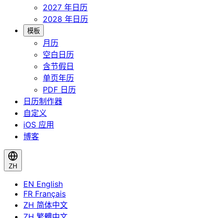
2027 年日历
2028 年日历
模板
月历
空白日历
含节假日
单页年历
PDF 日历
日历制作器
自定义
iOS 应用
博客
ZH
EN
English
FR
Français
ZH
简体中文
ZH
繁體中文