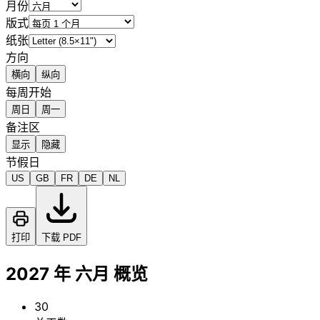
月份
版式
纸张
方向
横向
纵向
每周开始
周日
周一
备注区
显示
隐藏
节假日
US
GB
FR
DE
NL
打印
下载 PDF
2027 年 六月 概览
30