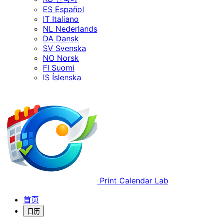
ES
Español
IT
Italiano
NL
Nederlands
DA
Dansk
SV
Svenska
NO
Norsk
FI
Suomi
IS
Íslenska
Print Calendar Lab
首页
日历