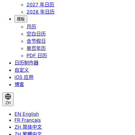
2027 年日历
2028 年日历
模板
月历
空白日历
含节假日
单页年历
PDF 日历
日历制作器
自定义
iOS 应用
博客
ZH
EN
English
FR
Français
ZH
简体中文
ZH
繁體中文