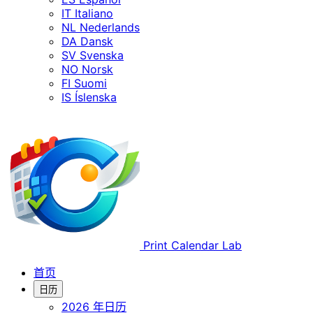
IT
Italiano
NL
Nederlands
DA
Dansk
SV
Svenska
NO
Norsk
FI
Suomi
IS
Íslenska
Print Calendar Lab
首页
日历
2026 年日历