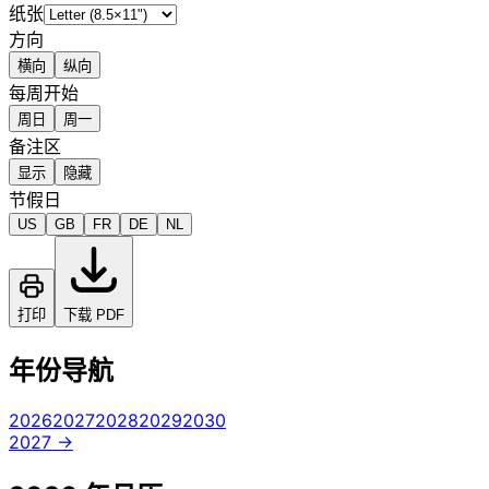
纸张
方向
横向
纵向
每周开始
周日
周一
备注区
显示
隐藏
节假日
US
GB
FR
DE
NL
打印
下载 PDF
年份导航
2026
2027
2028
2029
2030
2027 →