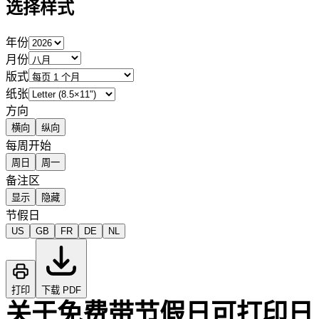
选择样式
年份
月份
版式
纸张
方向
横向
纵向
每周开始
周日
周一
备注区
显示
隐藏
节假日
US
GB
FR
DE
NL
打印
下载 PDF
关于免费带节假日可打印日