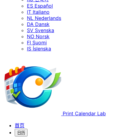
ES
Español
IT
Italiano
NL
Nederlands
DA
Dansk
SV
Svenska
NO
Norsk
FI
Suomi
IS
Íslenska
Print Calendar Lab
首页
日历