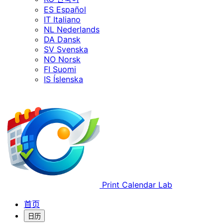
ES
Español
IT
Italiano
NL
Nederlands
DA
Dansk
SV
Svenska
NO
Norsk
FI
Suomi
IS
Íslenska
Print Calendar Lab
首页
日历