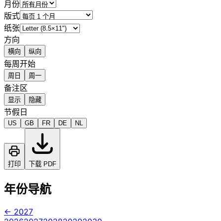
月份
版式
纸张
方向
横向
纵向
每周开始
周日
周一
备注区
显示
隐藏
节假日
US
GB
FR
DE
NL
打印
下载 PDF
年份导航
← 2027