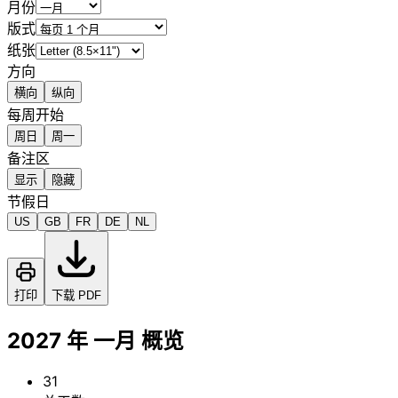
月份
版式
纸张
方向
横向
纵向
每周开始
周日
周一
备注区
显示
隐藏
节假日
US
GB
FR
DE
NL
打印
下载 PDF
2027 年 一月 概览
31