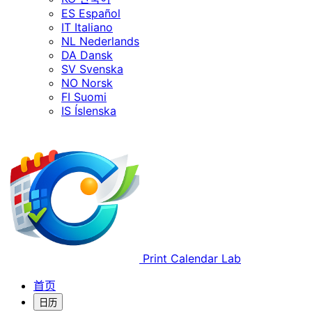
ES
Español
IT
Italiano
NL
Nederlands
DA
Dansk
SV
Svenska
NO
Norsk
FI
Suomi
IS
Íslenska
Print Calendar Lab
首页
日历