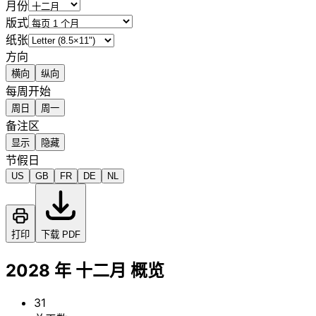
月份
版式
纸张
方向
横向
纵向
每周开始
周日
周一
备注区
显示
隐藏
节假日
US
GB
FR
DE
NL
打印
下载 PDF
2028 年 十二月 概览
31