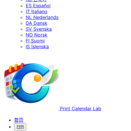
ES
Español
IT
Italiano
NL
Nederlands
DA
Dansk
SV
Svenska
NO
Norsk
FI
Suomi
IS
Íslenska
Print Calendar Lab
首页
日历