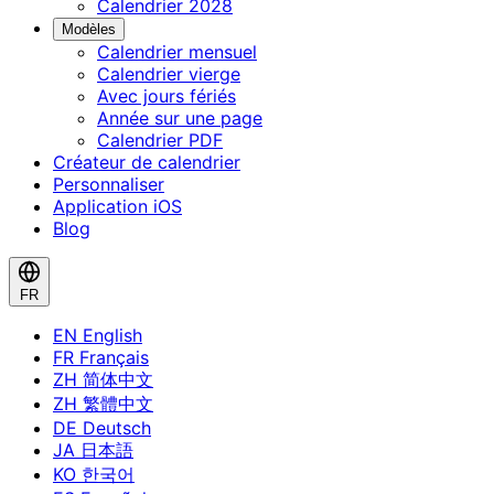
Calendrier 2028
Modèles
Calendrier mensuel
Calendrier vierge
Avec jours fériés
Année sur une page
Calendrier PDF
Créateur de calendrier
Personnaliser
Application iOS
Blog
FR
EN
English
FR
Français
ZH
简体中文
ZH
繁體中文
DE
Deutsch
JA
日本語
KO
한국어