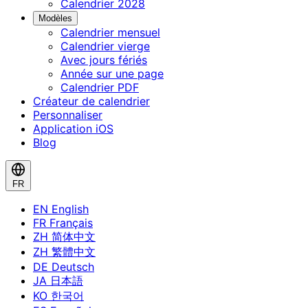
Calendrier 2028
Modèles
Calendrier mensuel
Calendrier vierge
Avec jours fériés
Année sur une page
Calendrier PDF
Créateur de calendrier
Personnaliser
Application iOS
Blog
FR
EN
English
FR
Français
ZH
简体中文
ZH
繁體中文
DE
Deutsch
JA
日本語
KO
한국어