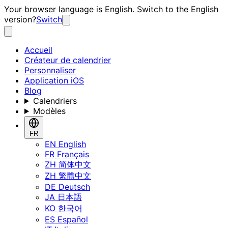
Your browser language is English. Switch to the English
version?
Switch
Accueil
Créateur de calendrier
Personnaliser
Application iOS
Blog
Calendriers
Modèles
FR
EN
English
FR
Français
ZH
简体中文
ZH
繁體中文
DE
Deutsch
JA
日本語
KO
한국어
ES
Español