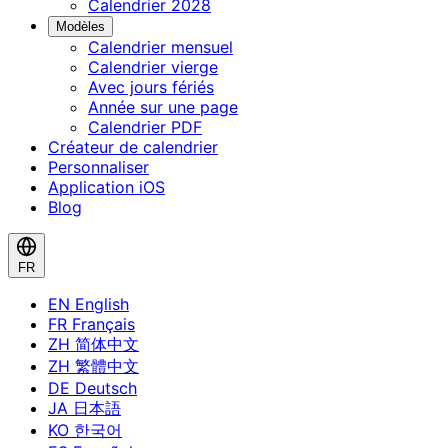
Calendrier 2028
Modèles
Calendrier mensuel
Calendrier vierge
Avec jours fériés
Année sur une page
Calendrier PDF
Créateur de calendrier
Personnaliser
Application iOS
Blog
FR
EN
English
FR
Français
ZH
简体中文
ZH
繁體中文
DE
Deutsch
JA
日本語
KO
한국어