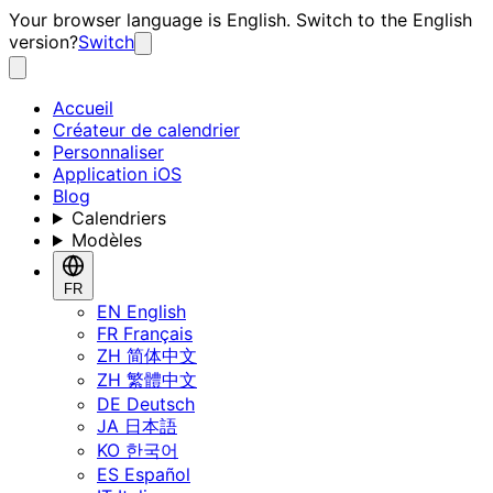
Your browser language is English. Switch to the English
version?
Switch
Accueil
Créateur de calendrier
Personnaliser
Application iOS
Blog
Calendriers
Modèles
FR
EN
English
FR
Français
ZH
简体中文
ZH
繁體中文
DE
Deutsch
JA
日本語
KO
한국어
ES
Español