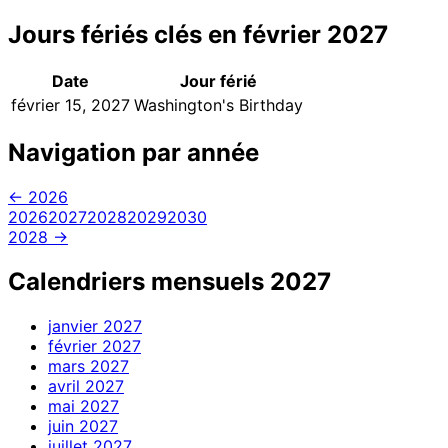
Jours fériés clés en février 2027
Date
Jour férié
février 15, 2027
Washington's Birthday
Navigation par année
← 2026
2026
2027
2028
2029
2030
2028 →
Calendriers mensuels 2027
janvier
2027
février
2027
mars
2027
avril
2027
mai
2027
juin
2027
juillet
2027