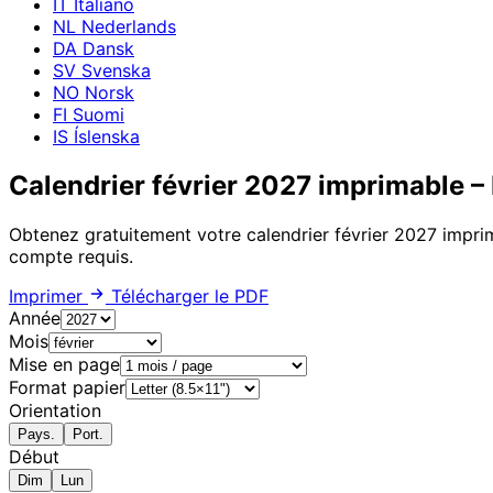
IT
Italiano
NL
Nederlands
DA
Dansk
SV
Svenska
NO
Norsk
FI
Suomi
IS
Íslenska
Calendrier février 2027 imprimable – 
Obtenez gratuitement votre calendrier février 2027 impr
compte requis.
Imprimer
Télécharger le PDF
Année
Mois
Mise en page
Format papier
Orientation
Pays.
Port.
Début
Dim
Lun