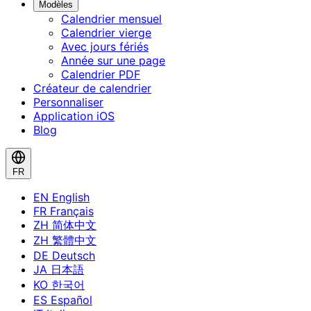
Modèles
Calendrier mensuel
Calendrier vierge
Avec jours fériés
Année sur une page
Calendrier PDF
Créateur de calendrier
Personnaliser
Application iOS
Blog
FR
EN
English
FR
Français
ZH
简体中文
ZH
繁體中文
DE
Deutsch
JA
日本語
KO
한국어
ES
Español