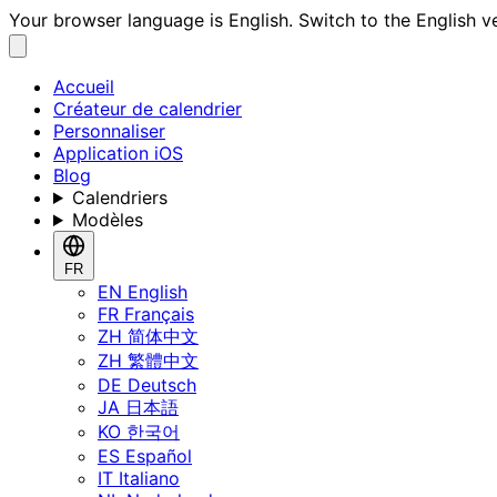
Your browser language is English. Switch to the English v
Accueil
Créateur de calendrier
Personnaliser
Application iOS
Blog
Calendriers
Modèles
FR
EN
English
FR
Français
ZH
简体中文
ZH
繁體中文
DE
Deutsch
JA
日本語
KO
한국어
ES
Español
IT
Italiano