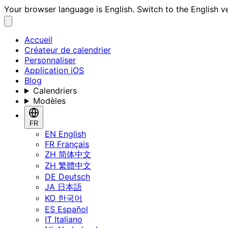
Your browser language is English. Switch to the English v
Accueil
Créateur de calendrier
Personnaliser
Application iOS
Blog
Calendriers
Modèles
FR
EN
English
FR
Français
ZH
简体中文
ZH
繁體中文
DE
Deutsch
JA
日本語
KO
한국어
ES
Español
IT
Italiano