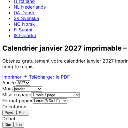
IT
Italiano
NL
Nederlands
DA
Dansk
SV
Svenska
NO
Norsk
FI
Suomi
IS
Íslenska
Calendrier janvier 2027 imprimable –
Obtenez gratuitement votre calendrier janvier 2027 impr
compte requis.
Imprimer
Télécharger le PDF
Année
Mois
Mise en page
Format papier
Orientation
Pays.
Port.
Début
Dim
Lun