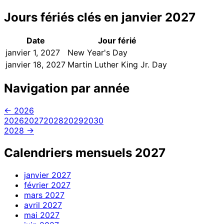
Jours fériés clés en janvier 2027
Date
Jour férié
janvier 1, 2027
New Year's Day
janvier 18, 2027
Martin Luther King Jr. Day
Navigation par année
← 2026
2026
2027
2028
2029
2030
2028 →
Calendriers mensuels 2027
janvier
2027
février
2027
mars
2027
avril
2027
mai
2027