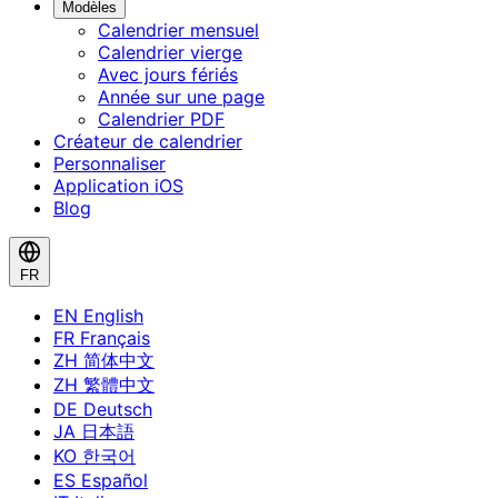
Modèles
Calendrier mensuel
Calendrier vierge
Avec jours fériés
Année sur une page
Calendrier PDF
Créateur de calendrier
Personnaliser
Application iOS
Blog
FR
EN
English
FR
Français
ZH
简体中文
ZH
繁體中文
DE
Deutsch
JA
日本語
KO
한국어
ES
Español