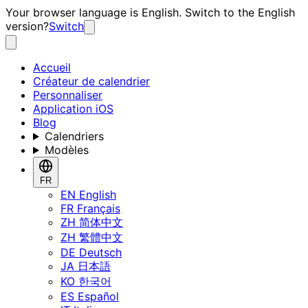
Your browser language is English. Switch to the English
version?
Switch
Accueil
Créateur de calendrier
Personnaliser
Application iOS
Blog
Calendriers
Modèles
FR
EN
English
FR
Français
ZH
简体中文
ZH
繁體中文
DE
Deutsch
JA
日本語
KO
한국어
ES
Español