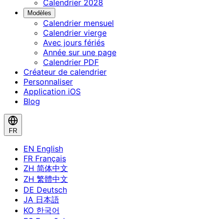
Calendrier 2028
Modèles
Calendrier mensuel
Calendrier vierge
Avec jours fériés
Année sur une page
Calendrier PDF
Créateur de calendrier
Personnaliser
Application iOS
Blog
FR
EN
English
FR
Français
ZH
简体中文
ZH
繁體中文
DE
Deutsch
JA
日本語
KO
한국어