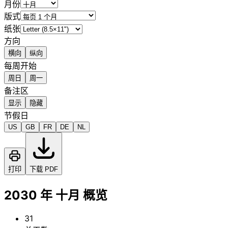
月份
版式
纸张
方向
横向
纵向
每周开始
周日
周一
备注区
显示
隐藏
节假日
US
GB
FR
DE
NL
打印
下载 PDF
2030 年 十月 概览
31