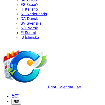
ES
Español
IT
Italiano
NL
Nederlands
DA
Dansk
SV
Svenska
NO
Norsk
FI
Suomi
IS
Íslenska
Print Calendar Lab
首页
日历