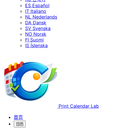
ES
Español
IT
Italiano
NL
Nederlands
DA
Dansk
SV
Svenska
NO
Norsk
FI
Suomi
IS
Íslenska
Print Calendar Lab
首页
日历