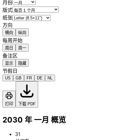
月份
版式
纸张
方向
横向
纵向
每周开始
周日
周一
备注区
显示
隐藏
节假日
US
GB
FR
DE
NL
打印
下载 PDF
2030 年 一月 概览
31