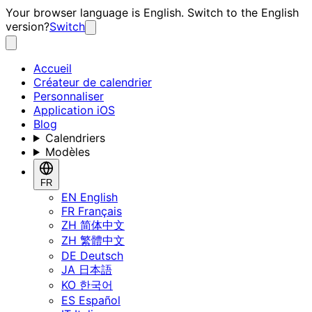
Your browser language is English. Switch to the English
version?
Switch
Accueil
Créateur de calendrier
Personnaliser
Application iOS
Blog
Calendriers
Modèles
FR
EN
English
FR
Français
ZH
简体中文
ZH
繁體中文
DE
Deutsch
JA
日本語
KO
한국어
ES
Español