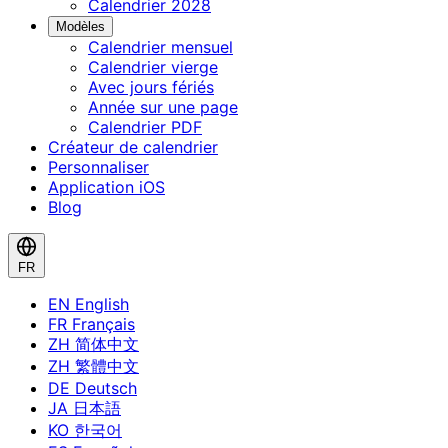
Calendrier 2028
Modèles
Calendrier mensuel
Calendrier vierge
Avec jours fériés
Année sur une page
Calendrier PDF
Créateur de calendrier
Personnaliser
Application iOS
Blog
FR
EN
English
FR
Français
ZH
简体中文
ZH
繁體中文
DE
Deutsch
JA
日本語
KO
한국어