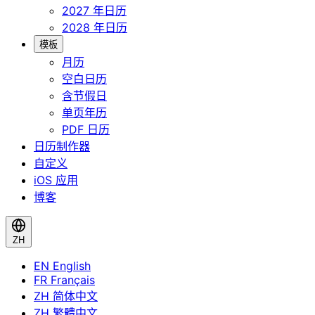
2027 年日历
2028 年日历
模板
月历
空白日历
含节假日
单页年历
PDF 日历
日历制作器
自定义
iOS 应用
博客
ZH
EN
English
FR
Français
ZH
简体中文
ZH
繁體中文