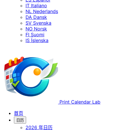
IT
Italiano
NL
Nederlands
DA
Dansk
SV
Svenska
NO
Norsk
FI
Suomi
IS
Íslenska
Print Calendar Lab
首页
日历
2026 年日历