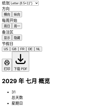
纸张
方向
横向
纵向
每周开始
周日
周一
备注区
显示
隐藏
节假日
US
GB
FR
DE
NL
打印
下载 PDF
2029 年 七月 概览
31
总天数
星期日