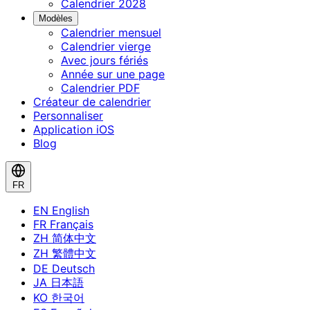
Calendrier 2028
Modèles
Calendrier mensuel
Calendrier vierge
Avec jours fériés
Année sur une page
Calendrier PDF
Créateur de calendrier
Personnaliser
Application iOS
Blog
FR
EN
English
FR
Français
ZH
简体中文
ZH
繁體中文
DE
Deutsch
JA
日本語
KO
한국어