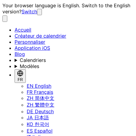
Your browser language is English. Switch to the English
version?
Switch
Accueil
Créateur de calendrier
Personnaliser
Application iOS
Blog
Calendriers
Modèles
FR
EN
English
FR
Français
ZH
简体中文
ZH
繁體中文
DE
Deutsch
JA
日本語
KO
한국어
ES
Español